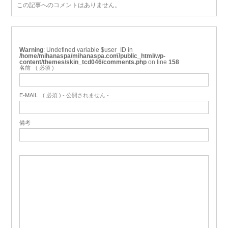
この記事へのコメントはありません。
Warning
: Undefined variable $user_ID in
/home/mihanaspa/mihanaspa.com/public_html/wp-
content/themes/skin_tcd046/comments.php
on line
158
名前
( 必須 )
E-MAIL
( 必須 ) - 公開されません -
備考