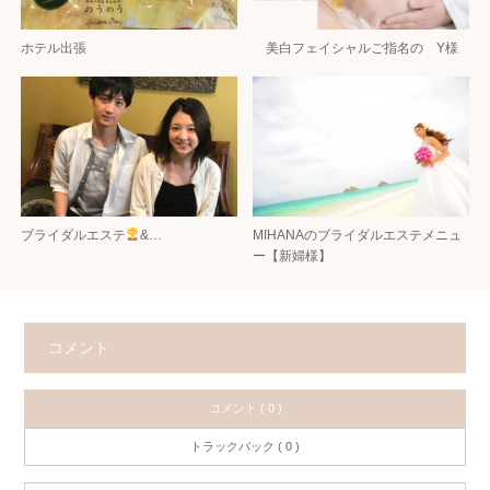
ホテル出張
美白フェイシャルご指名の Y様
ブライダルエステ
‍&…
MIHANAのブライダルエステメニュ
ー【新婦様】
コメント
コメント ( 0 )
トラックバック ( 0 )