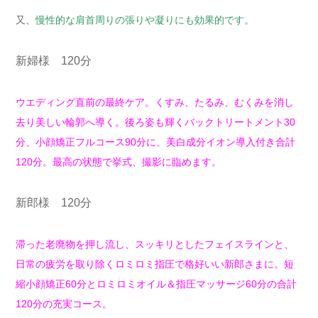
又、
慢性的な肩首周りの張りや凝りにも効果的です。
新婦様 120分
ウエディング直前の最終ケア。くすみ、たるみ、むくみを消し
去り美しい輪郭へ導く。後ろ姿も輝くバックトリートメント30
分、小顔矯正フルコース90分に、美白成分イオン導入付き合計
120分。最高の状態で挙式、撮影に臨めます。
新郎様 120分
滞った老廃物を押し流し、スッキリとしたフェイスラインと、
日常の疲労を取り除くロミロミ指圧で格好いい新郎さまに。短
縮小顔矯正60分とロミロミオイル＆指圧マッサージ60分の合計
120分の充実コース。