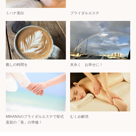
ミハナ美白
ブライダルエステ
癒しの時間を
末永く お幸せに！
MIHANAのブライダルエステで挙式
むくみ解消
直前の「美」の準備！