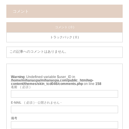
コメント
コメント ( 0 )
トラックバック ( 0 )
この記事へのコメントはありません。
Warning
: Undefined variable $user_ID in
/home/mihanaspa/mihanaspa.com/public_html/wp-
content/themes/skin_tcd046/comments.php
on line
158
名前
( 必須 )
E-MAIL
( 必須 ) - 公開されません -
備考