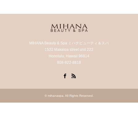
MIHANA Beauty & Spa ミハナビューティ＆スパ
1522 Makaloa street unit 222
Honolulu, Hawaii 96814
808-922-8818
Facebook
RSS
©
mihanaspa
. All Rights Reserved.