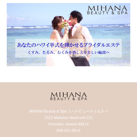
MIHANA Beauty & Spa ミハナビューティ＆スパ
1522 Makaloa street unit 222
Honolulu, Hawaii 96814
808-922-8818