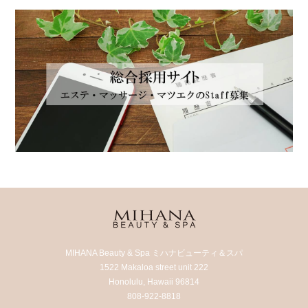
MIHANA Beauty & Spa ミハナビューティ＆スパ
1522 Makaloa street unit 222
Honolulu, Hawaii 96814
808-922-8818