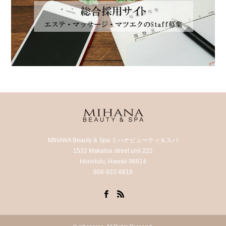
MIHANA Beauty & Spa ミハナビューティ＆スパ
1522 Makaloa street unit 222
Honolulu, Hawaii 96814
808-922-8818
Facebook
RSS