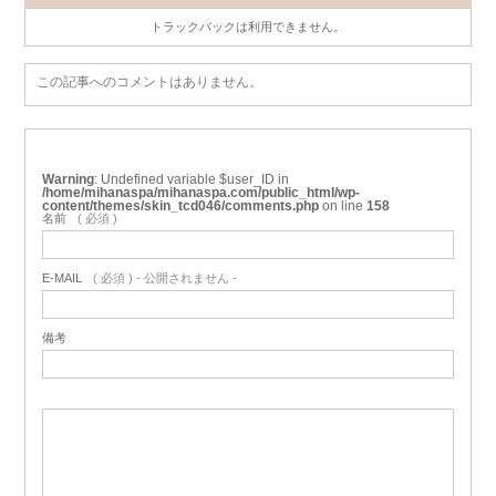
トラックバックは利用できません。
この記事へのコメントはありません。
Warning
: Undefined variable $user_ID in
/home/mihanaspa/mihanaspa.com/public_html/wp-
content/themes/skin_tcd046/comments.php
on line
158
名前
( 必須 )
E-MAIL
( 必須 ) - 公開されません -
備考