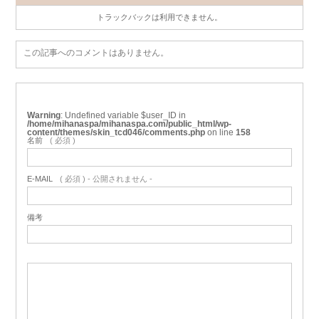
トラックバックは利用できません。
この記事へのコメントはありません。
Warning
: Undefined variable $user_ID in
/home/mihanaspa/mihanaspa.com/public_html/wp-
content/themes/skin_tcd046/comments.php
on line
158
名前
( 必須 )
E-MAIL
( 必須 ) - 公開されません -
備考