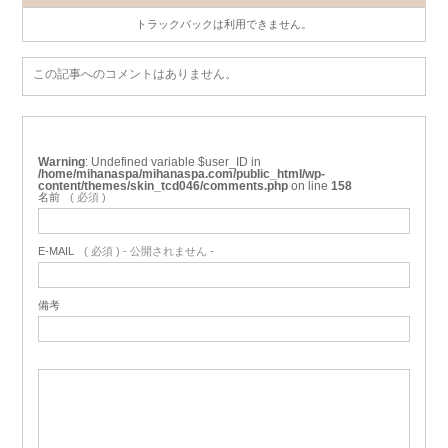
トラックバックは利用できません。
この記事へのコメントはありません。
Warning
: Undefined variable $user_ID in
/home/mihanaspa/mihanaspa.com/public_html/wp-
content/themes/skin_tcd046/comments.php
on line
158
名前
( 必須 )
E-MAIL
( 必須 ) - 公開されません -
備考