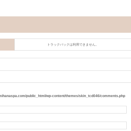
トラックバックは利用できません。
ihanaspa.com/public_html/wp-content/themes/skin_tcd046/comments.php