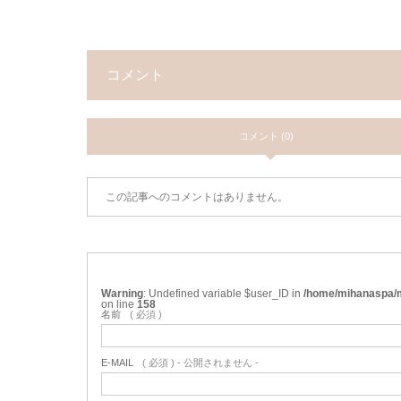
コメント
コメント (0)
この記事へのコメントはありません。
Warning
: Undefined variable $user_ID in
/home/mihanaspa/m
on line
158
名前
( 必須 )
E-MAIL
( 必須 ) - 公開されません -