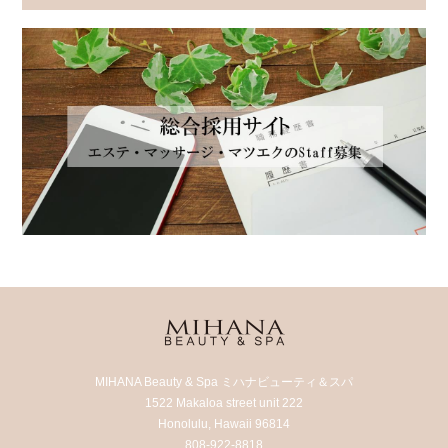
MIHANA Beauty & Spa ミハナビューティ＆スパ
1522 Makaloa street unit 222
Honolulu, Hawaii 96814
808-922-8818