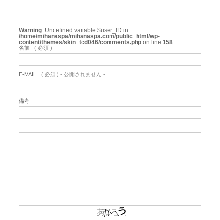
Warning
: Undefined variable $user_ID in
/home/mihanaspa/mihanaspa.com/public_html/wp-
content/themes/skin_tcd046/comments.php
on line
158
名前
( 必須 )
E-MAIL
( 必須 ) - 公開されません -
備考