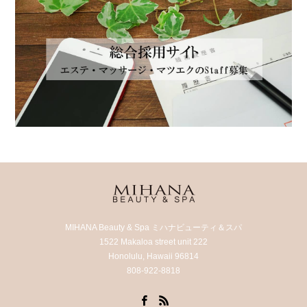
MIHANA Beauty & Spa ミハナビューティ＆スパ
1522 Makaloa street unit 222
Honolulu, Hawaii 96814
808-922-8818
Facebook
RSS