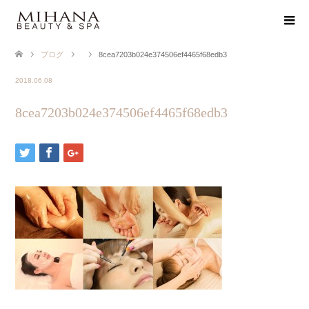
ブログ
8cea7203b024e374506ef4465f68edb3
2018.06.08
8cea7203b024e374506ef4465f68edb3