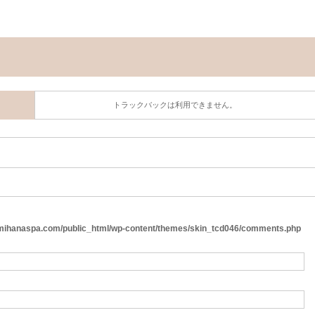
トラックバックは利用できません。
ihanaspa.com/public_html/wp-content/themes/skin_tcd046/comments.php