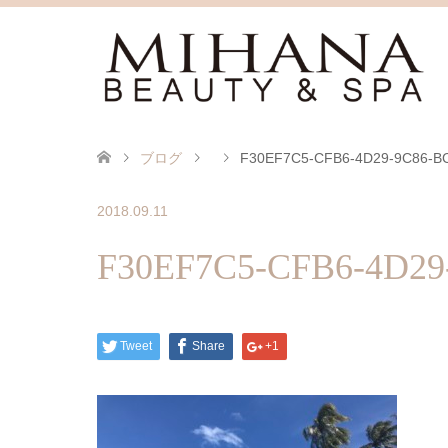
ブログ
F30EF7C5-CFB6-4D29-9C86-B
2018.09.11
F30EF7C5-CFB6-4D29
Tweet
Share
+1