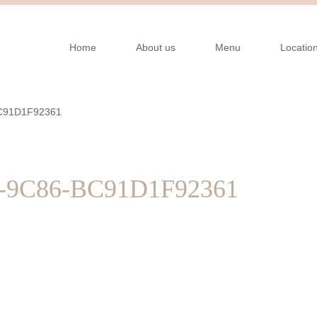
Home
About us
Menu
Locatio
C91D1F92361
-9C86-BC91D1F92361