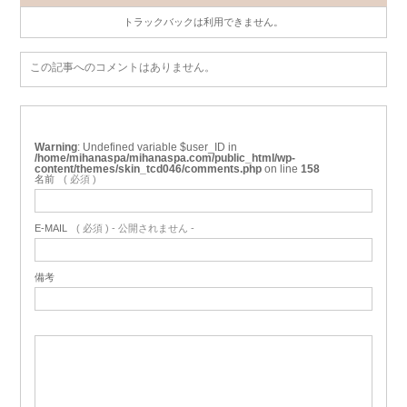
トラックバックは利用できません。
この記事へのコメントはありません。
Warning
: Undefined variable $user_ID in
/home/mihanaspa/mihanaspa.com/public_html/wp-
content/themes/skin_tcd046/comments.php
on line
158
名前
( 必須 )
E-MAIL
( 必須 ) - 公開されません -
備考