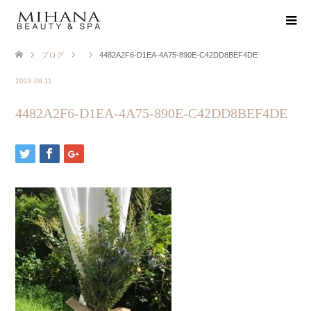
ブログ
4482A2F6-D1EA-4A75-890E-C42DD8BEF4DE
2018.09.11
4482A2F6-D1EA-4A75-890E-C42DD8BEF4DE