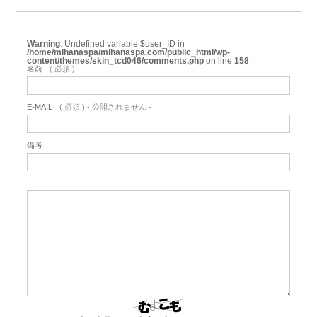
Warning
: Undefined variable $user_ID in
/home/mihanaspa/mihanaspa.com/public_html/wp-
content/themes/skin_tcd046/comments.php
on line
158
名前
( 必須 )
E-MAIL
( 必須 ) - 公開されません -
備考