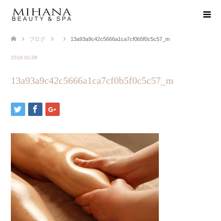
ブログ
13a93a9c42c5666a1ca7cf0b5f0c5c57_m
2018.02.09
13a93a9c42c5666a1ca7cf0b5f0c5c57_m