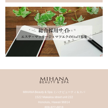
MIHANA Beauty & Spa ミハナビューティ＆スパ
1522 Makaloa street unit 222
Honolulu, Hawaii 96814
808-922-8818