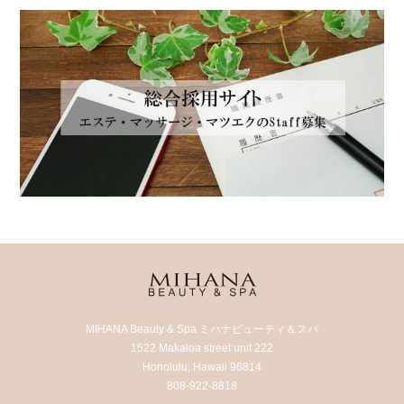
MIHANA Beauty & Spa ミハナビューティ＆スパ
1522 Makaloa street unit 222
Honolulu, Hawaii 96814
808-922-8818