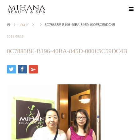
ブログ
8C7885BE-B196-40BA-845D-000E5C59DC4B
2018.08.13
8C7885BE-B196-40BA-845D-000E5C59DC4B