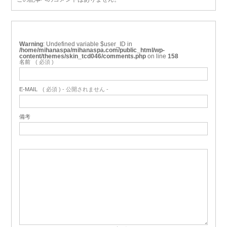
Warning
: Undefined variable $user_ID in
/home/mihanaspa/mihanaspa.com/public_html/wp-
content/themes/skin_tcd046/comments.php
on line
158
名前
( 必須 )
E-MAIL
( 必須 ) - 公開されません -
備考