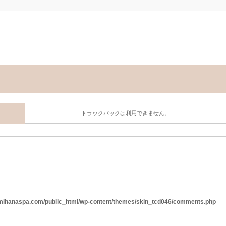
トラックバックは利用できません。
ihanaspa.com/public_html/wp-content/themes/skin_tcd046/comments.php