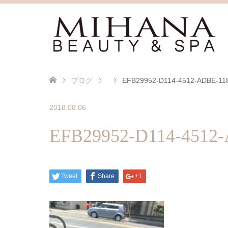
ブログ
EFB29952-D114-4512-ADBE-1
2018.08.06
EFB29952-D114-4512
Tweet
Share
+1