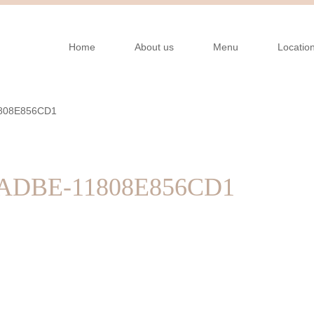
Home
About us
Menu
Locatio
1808E856CD1
-ADBE-11808E856CD1