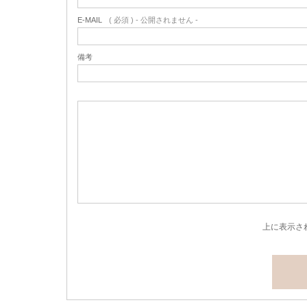
E-MAIL
( 必須 ) - 公開されません -
備考
上に表示さ