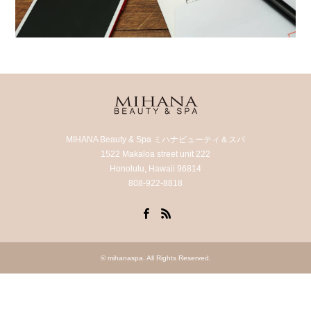
MIHANA Beauty & Spa ミハナビューティ＆スパ
1522 Makaloa street unit 222
Honolulu, Hawaii 96814
808-922-8818
Facebook
RSS
©
mihanaspa
. All Rights Reserved.