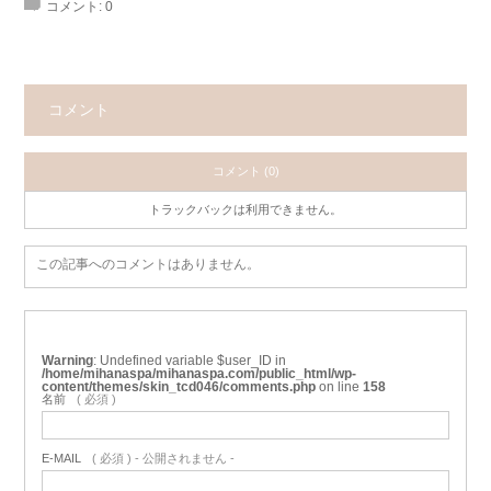
コメント:
0
コメント
コメント (0)
トラックバックは利用できません。
この記事へのコメントはありません。
Warning
: Undefined variable $user_ID in
/home/mihanaspa/mihanaspa.com/public_html/wp-
content/themes/skin_tcd046/comments.php
on line
158
名前
( 必須 )
E-MAIL
( 必須 ) - 公開されません -