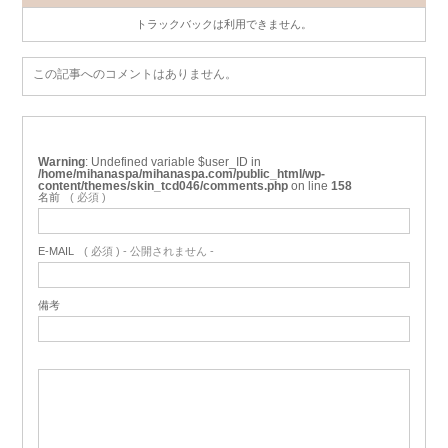
トラックバックは利用できません。
この記事へのコメントはありません。
Warning
: Undefined variable $user_ID in
/home/mihanaspa/mihanaspa.com/public_html/wp-
content/themes/skin_tcd046/comments.php
on line
158
名前
( 必須 )
E-MAIL
( 必須 ) - 公開されません -
備考