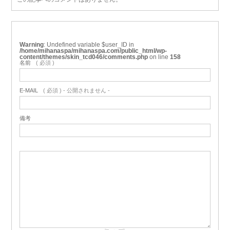
Warning
: Undefined variable $user_ID in
/home/mihanaspa/mihanaspa.com/public_html/wp-
content/themes/skin_tcd046/comments.php
on line
158
名前
( 必須 )
E-MAIL
( 必須 ) - 公開されません -
備考