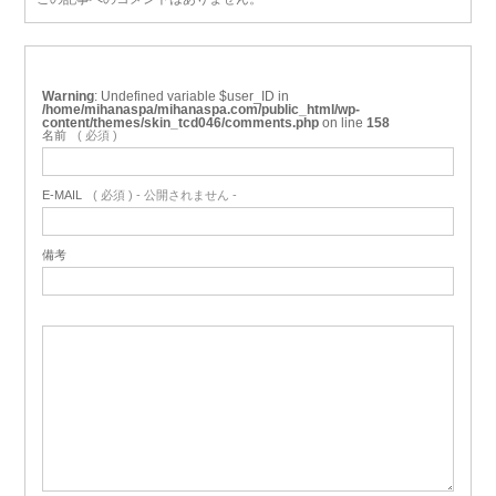
Warning
: Undefined variable $user_ID in
/home/mihanaspa/mihanaspa.com/public_html/wp-
content/themes/skin_tcd046/comments.php
on line
158
名前
( 必須 )
E-MAIL
( 必須 ) - 公開されません -
備考