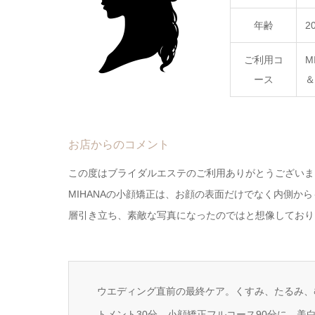
年齢
2
ご利用コ
M
ース
＆
お店からのコメント
この度はブライダルエステのご利用ありがとうございま
MIHANAの小顔矯正は、お顔の表面だけでなく内側か
層引き立ち、素敵な写真になったのではと想像しており
ウエディング直前の最終ケア。くすみ、たるみ、
トメント30分、小顔矯正フルコース90分に、美