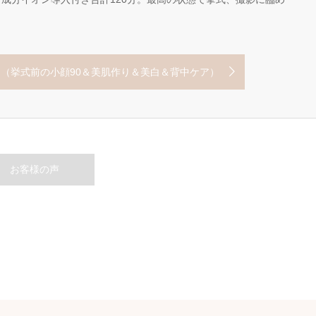
min（挙式前の小顔90＆美肌作り＆美白＆背中ケア）
お客様の声