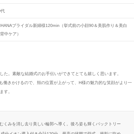
0代
IHANAブライダル新婦様120min（挙式前の小顔90＆美肌作り＆美白
背中ケア）
した。素敵な結婚式のお手伝いができてとても嬉しく思います。
らも働きかけるので、頬の位置が上がって、H様の魅力的な笑顔がより一
ます。
むくみを消し去り美しい輪郭へ導く。後ろ姿も輝くバックトリー
白成分イオン導入付き合計120分。最高の状態で挙式、撮影に臨め