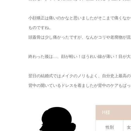
小顔矯正は痛いのかなと思いましたがそこまで痛くなか
ものですね。
頭蓋骨は少し痛かったですが、なんかコリや老廃物が流
終わった後は…、顔が軽い！ほうれい線が薄い！目が大
翌日の結婚式ではメイクのノリもよく、自分史上最高の
背中の開いているドレスを着ましたが背中のケアもばっ
H様
性別
女