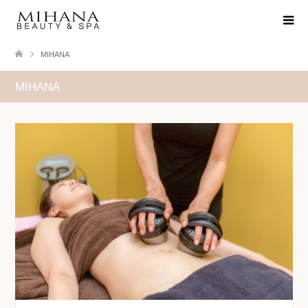
MIHANA
MIHANA