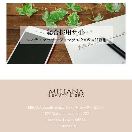
MIHANA Beauty & Spa ミハナビューティ＆スパ
1522 Makaloa street unit 222
Honolulu, Hawaii 96814
808-922-8818