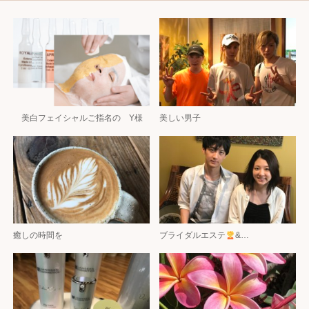
美白フェイシャルご指名の Y様
美しい男子
癒しの時間を
ブライダルエステ
‍&…